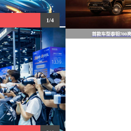
1/4
首款车型泰钽700