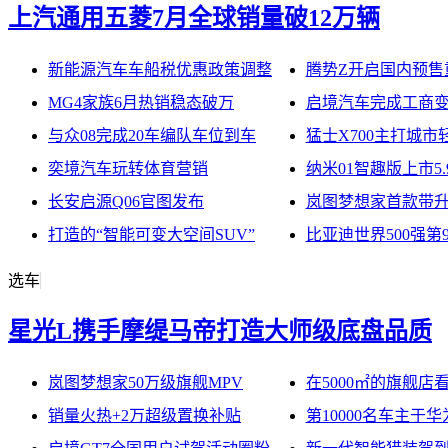
上汽通用五菱7月全球销量破12万辆
新能源汽车车船税优惠政策调整
腾势Z开启国内预售
MG4家族6月热销稳态破万
启境汽车完成工商
与众08完成20车编队车位到车
猛士X700主打城市
奕境汽车玩转体育营销
纳米01智趣版上市5.
长安启源Q06官图发布
岚图梦想家首款带升
打造的“智能可变大空间SUV”
比亚迪世界500强第9
选车
星光L携手摩缇马帝打造大师级底盘品质
岚图梦想家50万级旗舰MPV
在5000㎡的旗舰店
销量火热+2万超级置换补贴
第10000名车主于