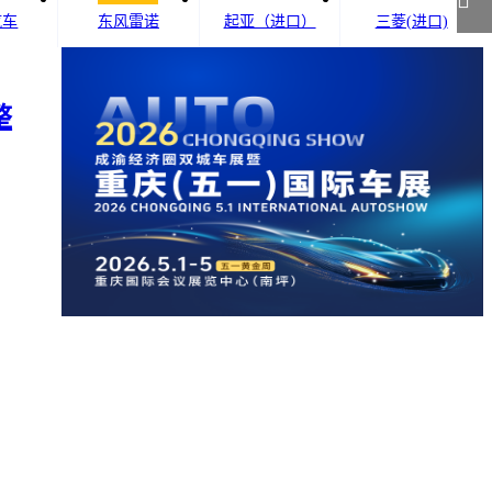

汽车
东风雷诺
起亚（进口）
三菱(进口)
整