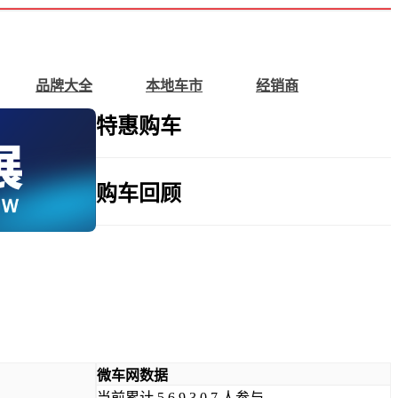
品牌大全
本地车市
经销商
特惠购车
购车回顾
微车网数据
当前累计
5
6
9
3
0
7
人参与