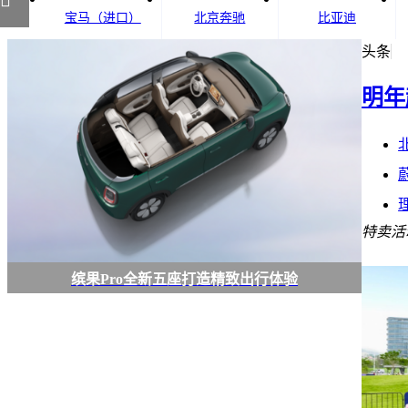

宝马（进口）
北京奔驰
比亚迪
头条
明年
特卖
缤果Pro全新五座打造精致出行体验