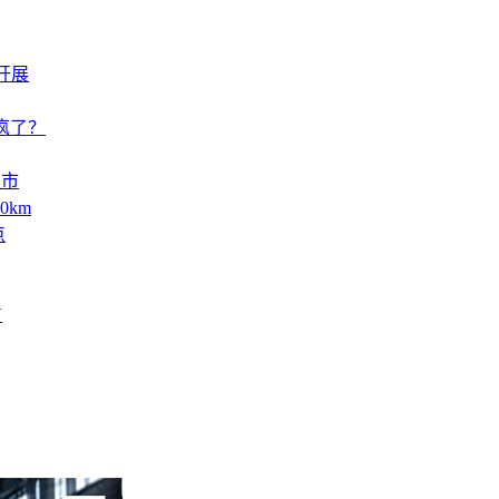
开展
疯了？
上市
0km
点
V