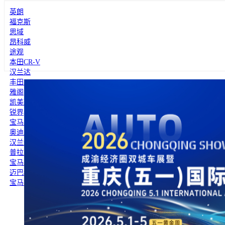
英朗
福克斯
思域
昂科威
途观
本田CR-V
汉兰达
丰田RAV4
雅阁
凯美瑞
锐界
宝马5系
奥迪A6L
汉兰达
普拉多
宝马X5
迈巴赫S级
宝马7系