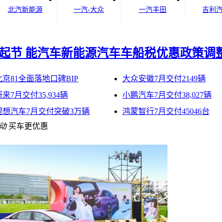
北汽新能源
一汽-大众
一汽丰田
吉利
起节 能汽车新能源汽车车船税优惠政策调
北京81全面落地口碑BIP
大众安徽7月交付2149辆
蔚来7月交付35,934辆
小鹏汽车7月交付38,027辆
理想汽车7月交付突破3万辆
鸿蒙智行7月交付45046台
活动
买车更优惠