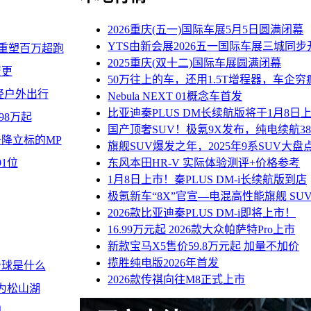
2026重庆(五一)国际车展5月5日圆满闭幕
YTS由新会展2026五一国际车展三城同步
重塑百万超跑
2025重庆(双十二)国际车展圆满闭幕
变更
50万往上的车，还用1.5T增程器，车企穷
轻户外出行
Nebula NEXT 01概念车首发
比亚迪秦PLUS DM长续航版将于1月8日
98万起
国产顶奢SUV！极氪9X发布，纯电续航38
降立标的MP
旗舰SUV爆发之年，2025年9系SUV大盘
1位
东风本田HR-V 实际体验测评+价格参考
1月8日上市！秦PLUS DM-i长续航版到店
极氪新车“8X”官宣—电混高性能旗舰 SU
2026款比亚迪秦PLUS DM-i即将上市！
16.99万元起 2026款大众帕萨特Pro上市
新款宝马X5售价59.8万元起 加量不加价
揽胜纯电版2026年首发
看球是什么
2026款传祺向往M8正式上市
华为松山湖