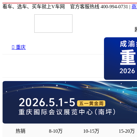
看车、选车、买车就上V车网
官方客服热线 400-994-0731
|
商

重庆
热销
8-10万
10-15万
15-20万