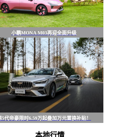
小鹏MONA M03再迎全面升级
第5代帝豪限时6.59万起叠加万元置换补贴！
本地行情