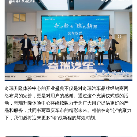
奇瑞升隆体验中心的开业盛典不仅是对奇瑞汽车品牌经销商网
络布局的完善，更是对用户的感谢。通过这个充满仪式感的活
动，奇瑞升隆体验中心将继续致力于为广大用户提供更好的产
品和服务，共同书写重庆车市的精彩未来。相信在奇“心”的聚力
下，我们必将迎来更多“瑞”战新程的辉煌时刻。