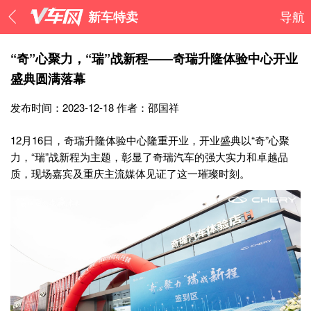
新车特卖
导航
“奇”心聚力，“瑞”战新程——奇瑞升隆体验中心开业
盛典圆满落幕
发布时间：2023-12-18
作者：邵国祥
12月16日，奇瑞升隆体验中心隆重开业，开业盛典以“奇”心聚
力，“瑞”战新程为主题，彰显了奇瑞汽车的强大实力和卓越品
质，现场嘉宾及重庆主流媒体见证了这一璀璨时刻。