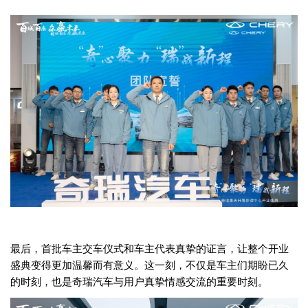
最后，首批车主交车仪式和车主代表真挚的证言，让整个开业
盛典变得更加温馨而有意义。这一刻，不仅是车主们期盼已久
的时刻，也是奇瑞汽车与用户真挚情感交流的重要时刻。