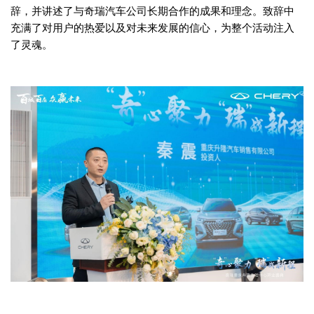
辞，并讲述了与奇瑞汽车公司长期合作的成果和理念。致辞中
充满了对用户的热爱以及对未来发展的信心，为整个活动注入
了灵魂。