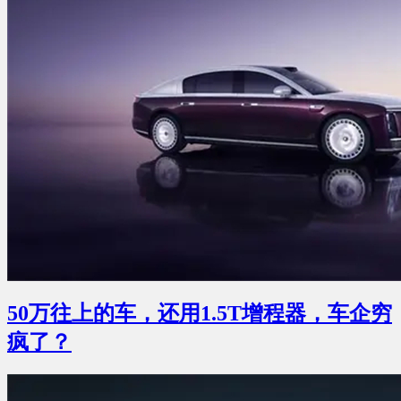
50万往上的车，还用1.5T增程器，车企穷
疯了？