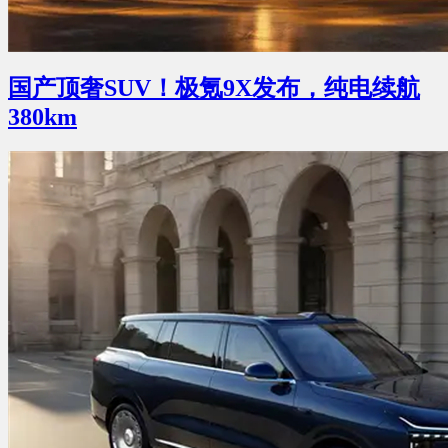
国产顶奢SUV！极氪9X发布，纯电续航
380km