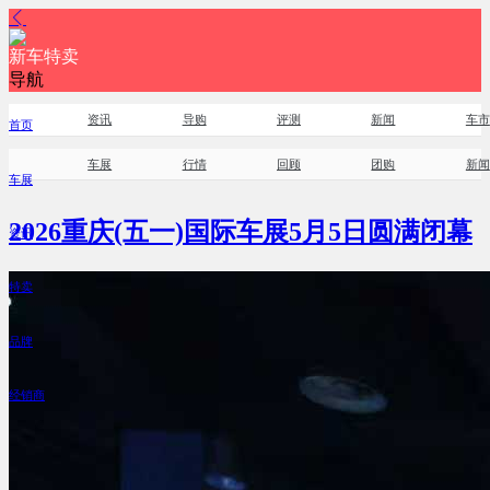
新车特卖
导航
资讯
导购
评测
新闻
车市
首页
车展
行情
回顾
团购
新闻
车展
2026重庆(五一)国际车展5月5日圆满闭幕
资讯
特卖
品牌
经销商