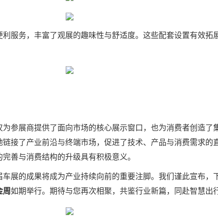
便利服务，丰富了观展的趣味性与舒适度。这些配套设置有效拓
仅为参展商提供了面向市场的核心展示窗口，也为消费者创造了
地链接了产业前沿与终端市场，促进了技术、产品与消费需求的
的完善与消费结构的升级具有积极意义。
届车展的成果将成为产业持续向前的重要注脚。我们谨此宣布，
金周
如期举行。期待与您再次相聚，共鉴行业新篇，同赴智慧出