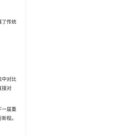
展了传统
集中对比
直接对
下一届重
行新程。