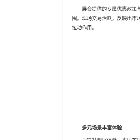
展会提供的专属优惠政策
围。现场交易活跃，反映出市
拉动作用。
多元场景丰富体验