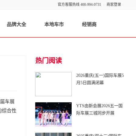
官方客服热线 400-994-0731
商家登录
|
|
品牌大全
本地车市
经销商
热门阅读
2026重庆(五一)国际车展5
月5日圆满闭幕
本届车展
YTS由新会展2026五一国
的综合性
际车展三城同步开展