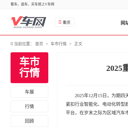
看车、选车、买车就上V车网

重庆
网
>
>

当前位置：
首页
车市行情
正文
车市
202
行情
车展
2025年12月15日，为
紧扣行业智能化、电动化转型
行情
平台，在岁末之际为区域汽车
回顾