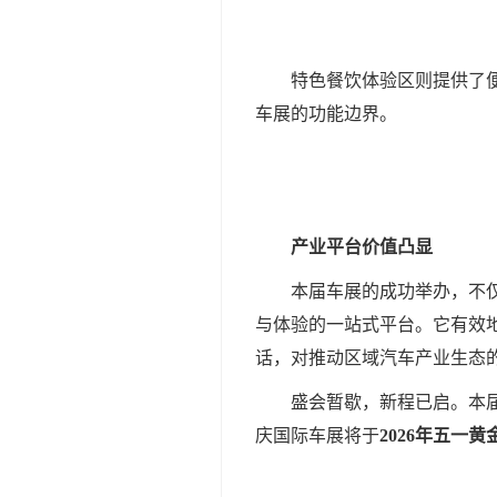
特色餐饮体验区则提供了
车展的功能边界。
产业平台价值凸显
本届车展的成功举办，不
与体验的一站式平台。它有效
话，对推动区域汽车产业生态
盛会暂歇，新程已启。本
庆国际车展将于
2026年五一黄