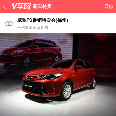
新车特卖
导航
威驰FS促销特卖会(福州)
一汽丰田全系参与