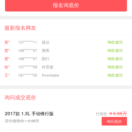
报名询底价
最新报名网友
黄*
137******11
捷达
询价成功
楚*
198******97
雅阁
询价成功
楚*
198******97
朗行
询价成功
徐*
137******58
科雷傲
询价成功
王*
181******05
Aventador
询价成功
甄*
177******74
DS 7
询价成功
何*
182******53
奥迪A4L
询价成功
询问成交底价
舒*
186******99
哈弗H6
询价成功
陈*
139******52
尚酷
询价成功
2017款 1.3L 手动锋行版
￥6.98万
行情价
张*
136******22
奔驰E级AMG
询价成功
官方指导价：6.98万
询问底价